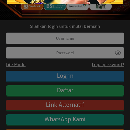
Silahkan login untuk mulai bermain
Lite Mode
Lupa password?
Daftar
Link Alternatif
WhatsApp Kami