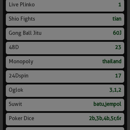
Live Plinko
1
Shio Fights
tian
Gong Ball Jitu
60J
48D
23
Monopoly
thailand
24Dspin
17
Oglok
3,1,2
Suwit
batu,jempol
Poker Dice
2b,3b,4b,5r,6r