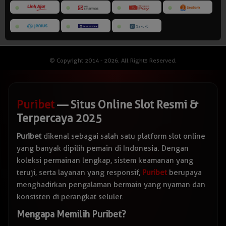
© Copyright 2014 - 2026
. All Rights Reserved.
Puribet
— Situs Online Slot Resmi &
Terpercaya 2025
Puribet
dikenal sebagai salah satu platform slot online
yang banyak dipilih pemain di Indonesia. Dengan
koleksi permainan lengkap, sistem keamanan yang
teruji, serta layanan yang responsif,
Puribet
berupaya
menghadirkan pengalaman bermain yang nyaman dan
konsisten di perangkat seluler.
Mengapa Memilih Puribet?