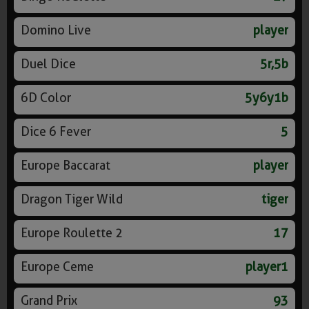
Domino Live
player
Duel Dice
5r,5b
6D Color
5y6y1b
Dice 6 Fever
5
Europe Baccarat
player
Dragon Tiger Wild
tiger
Europe Roulette 2
17
Europe Ceme
player1
Grand Prix
93