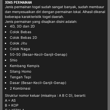
JENIS
PERMAINAN
Jenis permainan togel sudah sangat banyak, sudah membaur
dan menyesuaikan diri dengan permainan lokal. Alhasil dikenal
beberapa karakteristik togel daerah.
Jenis permainan yang disajikan disini adalah:
4D, 3D dan 2D
Colok Bebas
Colok Bebas 2D
Colok Jitu
Colok Naga
50-50 (Besar-Kecil-Ganjil-Genap)
Shio
Kembang Kempis
Silang Homo
Tengah Tepi
Dasar (Besar-Kecil-Ganjil-Genap)
2 Kombinasi
Struktur nomor keluar (misalnya : A B C D), berarti:
A = AS
B = KOP