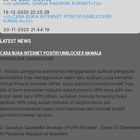
<U>JADWAL SEMUA PASARAN PURIBET</U>
19-12-2020 22:25:29
<U>CARA BUKA INTERNET POSITIF/UNBLOCKER
NAWALA</U>
30-11-2020 21:44:19
LATEST
NEWS
CARA BUKA INTERNET POSITIF/UNBLOCKER NAWALA
PENGGUNA HANDPHONE
1. Khusus pengguna android/ios menggunakan aplikasi pengguna
android/ios bisa menggunakan salah satu aplikasi yang bernama
Virtual Private Network (VPN). buka playstore handphoneâ€™nya
lalu di form pencarian masukin kata/keyword VPN terus pilih dan
instal salah satu VPN pilihan. sebelum memulai browsing buka
aplikasi VPN yang sudah terinstal di hanphonenya lalu
jalankan/koneksikan maka akan terbebas dari internet positif
gunakan browser apapun.
2. Gunakan OperaMini Browser / Puffin Browser , Dapat Di Download
Di Playstore Ataupun di Appstore