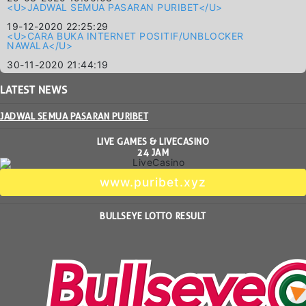
<U>JADWAL SEMUA PASARAN PURIBET</U>
19-12-2020 22:25:29
<U>CARA BUKA INTERNET POSITIF/UNBLOCKER
NAWALA</U>
30-11-2020 21:44:19
LATEST
NEWS
JADWAL SEMUA PASARAN PURIBET
LIVE GAMES & LIVECASINO
24 JAM
www.puribet.xyz
BULLSEYE LOTTO RESULT