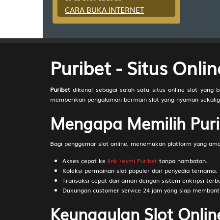
CARA BUKA INTERNET
POSITIF/UNBLOCKER
NAWALA
30-11-2020 21:44:19
Puribet - Situs Onl
Puribet
dikenal sebagai salah satu situs online slot yang 
memberikan pengalaman bermain slot yang nyaman sekali
Mengapa Memilih Puri
Bagi penggemar slot online, menemukan platform yang aman
Akses cepat ke
link resmi Puribet
tanpa hambatan.
Koleksi permainan slot populer dari penyedia ternama.
Transaksi cepat dan aman dengan sistem enkripsi terba
Dukungan customer service 24 jam yang siap membantu
Keunggulan Slot Online