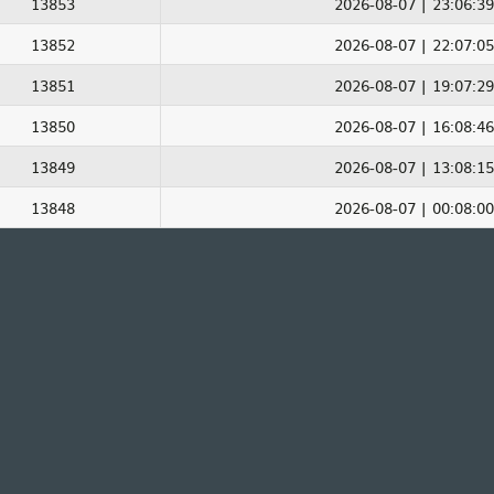
13853
2026-08-07 | 23:06:39
13852
2026-08-07 | 22:07:05
13851
2026-08-07 | 19:07:29
13850
2026-08-07 | 16:08:46
13849
2026-08-07 | 13:08:15
13848
2026-08-07 | 00:08:00