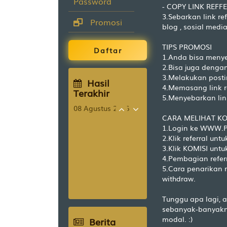
Password
- COPY LINK REF
3.Sebarkan link ref
Promosi
blog , sosial med
TIPS PROMOSI
Daftar
1.Anda bisa menye
2.Bisa juga dengan
3.Melakukan post
Hasil
4.Memasang link r
Terakhir
5.Menyebarkan lin
08 Agustus 2026
CARA MELIHAT KO
6D Color
1.Login ke WWW.
5y6y1b
2.Klik referral unt
3.Klik KOMISI untu
Dice 6 Fever
5
4.Pembagian referr
5.Cara penarikan 
Europe Baccarat
withdraw.
player
Tunggu apa lagi, a
Dragon Tiger
Wild
sebanyak-banyakn
tiger
modal. :)
Berita